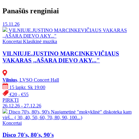
Panašūs renginiai
15.11.26
VILNIUJE.JUSTINO MARCINKEVIČIAUS VAKARAS
,,AŠARA DIEVO AKY..."
Koncertai
Klasikinė muzika
VILNIUJE.JUSTINO MARCINKEVIČIAUS
VAKARAS ,,AŠARA DIEVO AKY..."
Vilnius
, LVSO Concert Hall
15 lapkr. Sk 19:00
€20 - €55
PIRKTI
26.12.26 - 27.12.26
Disco 70's, 80's, 90's
Naujametinė "mokyklinė" diskoteka kam
virš... ( 30, 40, 50, 60, 70, 80, 90, 100...)
Koncertai
Disco 70's, 80's, 90's