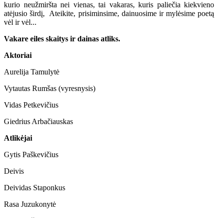
kurio neužmiršta nei vienas, tai vakaras, kuris paliečia kiekvieno
atėjusio širdį, Ateikite, prisiminsime, dainuosime ir mylėsime poetą
vėl ir vėl...
Vakare eiles skaitys ir dainas atliks.
Aktoriai
Aurelija Tamulytė
Vytautas Rumšas (vyresnysis)
Vidas Petkevičius
Giedrius Arbačiauskas
Atlikėjai
Gytis Paškevičius
Deivis
Deividas Staponkus
Rasa Juzukonytė