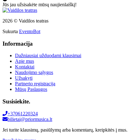
Jūs jau užsisakėte mūsų naujienlaiškį!
2026 © Vaidilos teatras
Sukurta
EventoBot
Informacija
Dažniausiai užduodami klausimai
Apie mus
Kontaktai
Naudojimo sąlygos
Užsakyti
Partnerio registracija
Mūsų Paslaugos
Susisiekite.
+37061220324
bilietai@priormusica.lt
Jei turite klausimų, pasiūlymų arba komentarų, kreipkitės į mus.