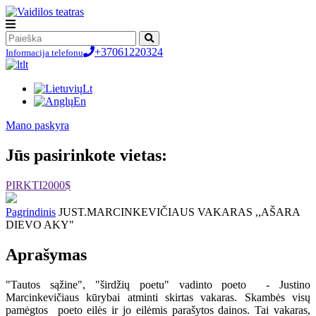
+37061220324
Informacija telefonu
lt
Lt
En
Мano paskyra
Jūs pasirinkote vietas:
PIRKTI
2000$
Pagrindinis
JUST.MARCINKEVIČIAUS VAKARAS ,,AŠARA
DIEVO AKY"
Aprašymas
"Tautos sąžine", "širdžių poetu" vadinto poeto - Justino
Marcinkevičiaus kūrybai atminti skirtas vakaras. Skambės visų
pamėgtos poeto eilės ir jo eilėmis parašytos dainos. Tai vakaras,