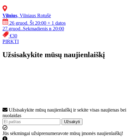
Vilnius
, Vilniaus Rotušė
26 gruod. Št 20:00
+ 1 datos
27.gruod..Sekmadienis в 20:00
€30
PIRKTI
Užsisakykite mūsų naujienlaiškį
Užsisakykite mūsų naujienlaiškį ir sekite visas naujienas bei
nuolaidas
Užsakyti
Jūs sėkmingai užsiprenumeravote mūsų įmonės naujienlaiškį!