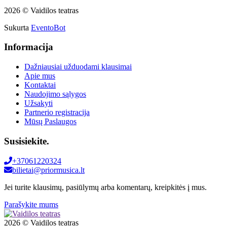
2026 © Vaidilos teatras
Sukurta
EventoBot
Informacija
Dažniausiai užduodami klausimai
Apie mus
Kontaktai
Naudojimo sąlygos
Užsakyti
Partnerio registracija
Mūsų Paslaugos
Susisiekite.
+37061220324
bilietai@priormusica.lt
Jei turite klausimų, pasiūlymų arba komentarų, kreipkitės į mus.
Parašykite mums
2026 © Vaidilos teatras