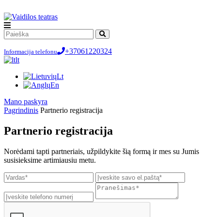
+37061220324
Informacija telefonu
lt
Lt
En
Мano paskyra
Pagrindinis
Partnerio registracija
Partnerio registracija
Norėdami tapti partneriais, užpildykite šią formą ir mes su Jumis
susisieksime artimiausiu metu.